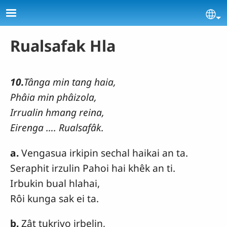
Skip to main content
Se
Rualsafak Hla
10.
Tânga min tang haia,
Phâia min phâizola,
Irrualin hmang reina,
Eirenga …. Rualsafâk.
a.
Vengasua irkipin sechal haikai an ta.
Seraphit irzulin Pahoi hai khêk an ti.
Irbukin bual hlahai,
Rôi kunga sak ei ta.
b.
Zât tukrivo irbelin,