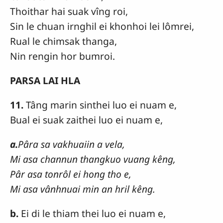
Thoithar hai suak vîng roi,
Sin le chuan irnghil ei khonhoi lei lômrei,
Rual le chimsak thanga,
Nin rengin hor bumroi.
PARSA LAI HLA
11.
Tâng marin sinthei luo ei nuam e,
Bual ei suak zaithei luo ei nuam e,
a.
Pâra sa vakhuaiin a vela,
Mi asa channun thangkuo vuang kêng,
Pâr asa tonrôl ei hong tho e,
Mi asa vânhnuai min an hril kêng.
b.
Ei di le thiam thei luo ei nuam e,